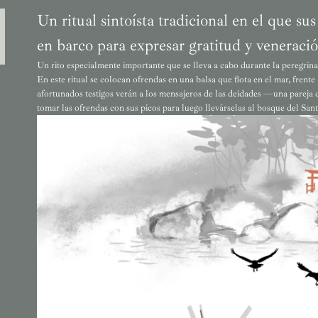
Un ritual sintoísta tradicional en el que s
en barco para expresar gratitud y veneració
Un rito especialmente importante que se lleva a cabo durante la peregrin
En este ritual se colocan ofrendas en una balsa que flota en el mar, frente
afortunados testigos verán a los mensajeros de las deidades —una pareja
tomar las ofrendas con sus picos para luego llevárselas al bosque del San