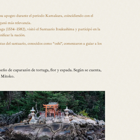
ó su apogeo durante el periodo Kamakura, coincidiendo con el
ganó más relevancia.
 (1534–1582), visitó el Santuario Itsukushima y participó en la
ificar la nación.
stas del santuario, conocidos como “oshi”, comenzaron a guiar a los
eño de caparazón de tortuga, flor y espada. Según se cuenta,
o Mitoko.