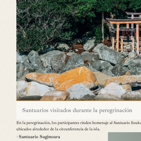
〒739-0412
広島県廿日市市宮島口西1-1-17
グランドホテル
0829-56-0111
Tel.
ND HOTEL
Fax. 0829-56-3348
E-mail：info@akigh.co.jp
東京営業所：03-6731-4811
／
関西営業所：06-6411-1833
Santuarios visitados durante la peregrinación
En la peregrinación, los participantes rinden homenaje al Santuario Itsuk
ubicados alrededor de la circunferencia de la isla.
Santuario Suginoura