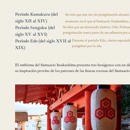
Periodo Kamakura (del
Se cree que este rito de peregrinación alcanz
siglo XII al XIV)
momento en el que el Santuario Itsukushima 
Se dice que un destacado daimio, Oda Nobunaga
Periodo Sengoku (del
peregrinación como parte de sus esfuerzos por un
siglo XV al XVI)
Durante el periodo Edo, ciertos especiali
Periodo Edo (del siglo XVII al
peregrinos por la isla.
XIX)
El emblema del Santuario Itsukushima presenta tres hexágonos con un dis
su inspiración provino de los patrones de las fisuras rocosas del Santuari