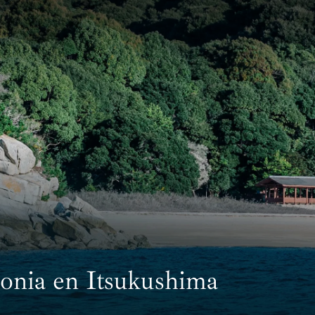
English
Español
Fra
Language
ágina de inicio
Peregrina
SHOP
onia en Itsukushima
プページ
ショップ
GYM
G
ージング
ジム