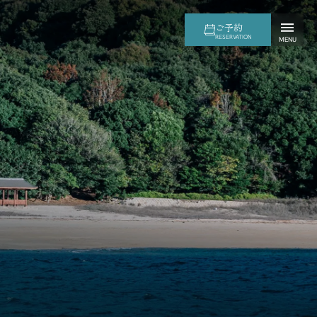
ご予約
RESERVATION
MENU
nçais
繁体中文
한국어
ción y acto ceremonial en Itsukushima