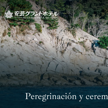
P
TOP
Peregrinación y cerem
トッ
CRUISIN
クル