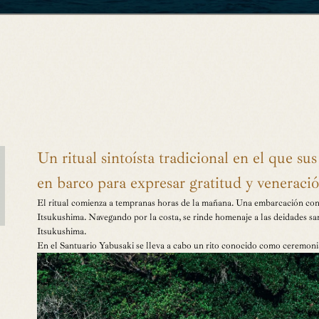
ACCESS
RANT
トラン
アクセス
BANQUET
屋
貸切個室・
WEDDING
ウェディン
NCE
・観光
Un ritual sintoísta tradicional en el que s
en barco para expresar gratitud y veneració
ランドホテル プレミアムクラブ
お知らせ
内
よくあるご質問
El ritual comienza a tempranas horas de la mañana. Una embarcación con 
合わせおよびご予約
会社案内
Itsukushima. Navegando por la costa, se rinde homenaje a las deidades sant
報保護方針
Itsukushima.
ホームページ（教育旅行資料）
En el Santuario Yabusaki se lleva a cabo un rito conocido como ceremoni