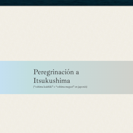
RESTAU
レス
ROOMS
お部
SPA
温泉
EXPERIE
体験
Peregrinación a
安芸グ
Itsukushima
施設案
(“oshima kaishiki” o “oshima meguri” en japonés)
お問い
個人情
廿遊会