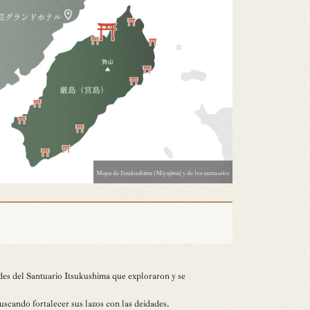
Mapa de Itsukushima (Miyajima) y de los santuarios
ades del Santuario Itsukushima que exploraron y se
uscando fortalecer sus lazos con las deidades.