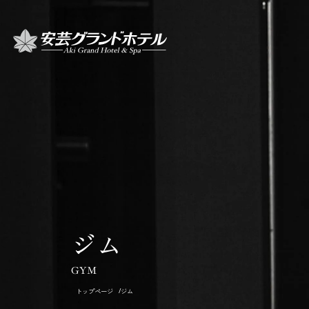
TOP
トッ
ジム
CRUISIN
クル
GYM
RESTAU
レス
トップページ
/
ジム
ROOMS