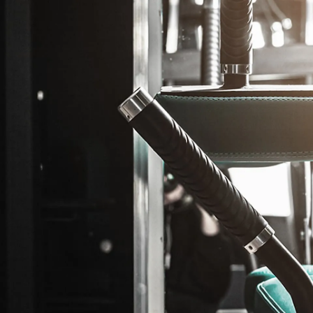
English
Español
Fra
Language
SHOP
プページ
ショップ
GYM
G
ージング
ジム
ACCESS
RANT
トラン
アクセス
BANQUET