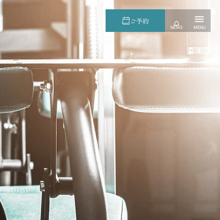
ご予約
NEWS
MENU
nçais
繁体中文
한국어