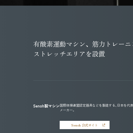
お部
SPA
温泉
EXPERIE
体験
有酸素運動マシン、
筋力トレーニ
ストレッチエリアを設置
安芸グ
施設案
お問い
個人情
廿遊会
国際体操連盟認定器具などを製造する、日本を代
Senoh製マシン
メーカー。
安芸
Senoh 公式サイト
AKI GRA