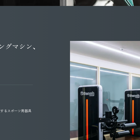
屋
貸切個室・
WEDDING
ウェディン
NCE
・観光
ングマシン、
ランドホテル プレミアムクラブ
お知らせ
内
よくあるご質問
合わせおよびご予約
会社案内
報保護方針
ホームページ（教育旅行資料）
表するスポーツ用器具
〒739-0412
広島県廿日市市宮島口西1-1-17
グランドホテル
0829-56-0111
Tel.
ND HOTEL